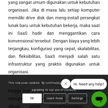
yang sangat umum digunakan untuk kebutuhan
organisasi. Jika di masa lalu setiap komputer
memiliki
drive disk
dan meng-
install
perangkat
lunak baru untuk kebutuhan bekerja, maka saat
ini SaaS hadir dan menggantikan cara
konvensional tersebut. Dengan biaya yang lebih
terjangkau, konfigurasi yang cepat, skalabilitas,
dan fleksibilitas, SaaS menjadi salah satu
infrastruktur yang praktis digunakan untuk
organisasi.
Salah satu cloud SaaS yang cukup populer
This site uses cookies. By continuing to browse the site, you are
agreeing to our use of cookies.
hingga hari ini adalah Office 365. Layanan ini
merupakan sebuah produk dari Microsoft yang
OK
Learn more
Settings
dibuat untuk mengefisiensikan dan