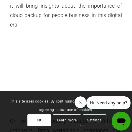
it will bring insights about the importance of
cloud backup for people business in this digital
era.
This site uses cookies. By continuing to browse the site, you are
agreeing to our use of cookies.
On this event, Country Manager of Zettagrid
OK
Learn more
Settings
Indonesia, Reza Kertadjadja mentioned that