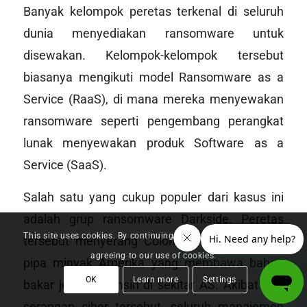
Banyak kelompok peretas terkenal di seluruh
dunia menyediakan ransomware untuk
disewakan. Kelompok-kelompok tersebut
biasanya mengikuti model Ransomware as a
Service (RaaS), di mana mereka menyewakan
ransomware seperti pengembang perangkat
lunak menyewakan produk Software as a
Service (SaaS).
Salah satu yang cukup populer dari kasus ini
adalah grup ransomware Darkside. Peretas
This site uses cookies. By continuing to browse the site, you are
tersebut menyerang Colonial Pipeline, sistem
agreeing to our use of cookies.
pipa minyak Amerika yang membawa bahan
OK
Learn more
Settings
bakar jet dan bensin di sekitar AS. Akibat dari
serangan siber tersebut, seluruh manajemen