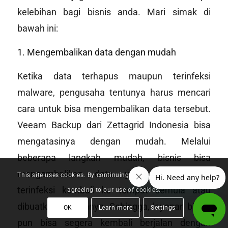
kelebihan bagi bisnis anda. Mari simak di
bawah ini:
1. Mengembalikan data dengan mudah
Ketika data terhapus maupun terinfeksi
malware, pengusaha tentunya harus mencari
cara untuk bisa mengembalikan data tersebut.
Veeam Backup dari Zettagrid Indonesia bisa
mengatasinya dengan mudah. Melalui
beberapa langkah mudah, bisnis bisa
mengembalikan data yang hilang atau
This site uses cookies. By continuing to browse the site, you are
terinfeksi kembali ke tempat semula atau
agreeing to our use of cookies.
dibuatkan salinannya. Sehingga, layanan bisnis
OK
Learn more
Settings
pun bisa segera kembali berjalan dengan