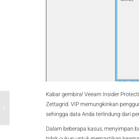
Kabar gembira! Veeam Insider Protect
Zettagrid. VIP memungkinkan pengguna
MyAccount Release 70 (Jurien) Notes
sehingga data Anda terlindung dari pe
Dalam beberapa kasus, menyimpan ba
tidak cukup untuk memastikan keama