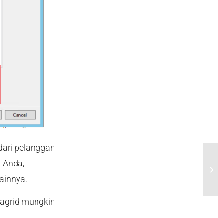
dari pelanggan
) Anda,
Sa
Ba
ainnya.
agrid mungkin