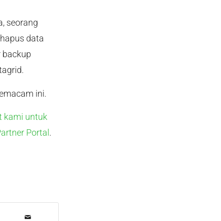
a, seorang
ghapus data
r backup
agrid.
emacam ini.
 kami untuk
artner Portal
.