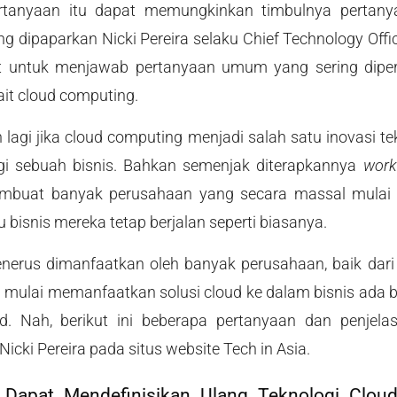
rtanyaan itu dapat memungkinkan timbulnya pertanyaa
ng dipaparkan Nicki Pereira selaku Chief Technology Offi
at untuk menjawab pertanyaan umum yang sering diper
kait cloud computing.
 lagi jika cloud computing menjadi salah satu inovasi t
bagi sebuah bisnis. Bahkan semenjak diterapkannya
wor
 membuat banyak perusahaan yang secara massal mulai
bisnis mereka tetap berjalan seperti biasanya.
enerus dimanfaatkan oleh banyak perusahaan, baik da
 mulai memanfaatkan solusi cloud ke dalam bisnis ada 
oud. Nah, berikut ini beberapa pertanyaan dan penjela
cki Pereira pada situs website Tech in Asia.
 Dapat Mendefinisikan Ulang Teknologi Clo