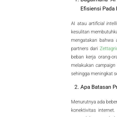
Efisiensi Pada 
AI atau
artificial inte
kesulitan membutuhka
mengatakan bahwa ad
partners dari
Zettagri
beban kerja orang-o
melakukan
campaig
sehingga meningkat s
Apa Batasan Pr
Menurutnya ada beber
konektivitas interne