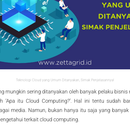
Teknologi Cloud yang Umum Ditanyakan, Simak Penjelasannya!
 mungkin sering ditanyakan oleh banyak pelaku bisnis m
ah ‘Apa itu Cloud Computing?’. Hal ini tentu sudah b
ai media. Namun, bukan hanya itu saja yang banyak 
mengetahui terkait cloud computing.