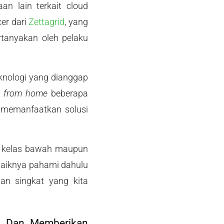
n lain terkait cloud
cer dari
Zettagrid
, yang
tanyakan oleh pelaku
eknologi yang dianggap
k from home
beberapa
 memanfaatkan solusi
ri kelas bawah maupun
baiknya pahami dahulu
san singkat yang kita
ud Dan Memberikan