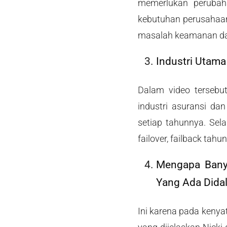
memerlukan perubah
kebutuhan perusahaan
masalah keamanan dat
Industri Utam
Dalam video tersebu
industri asuransi da
setiap tahunnya. Sel
failover, failback ta
Mengapa Banya
Yang Ada Dida
Ini karena pada kenya