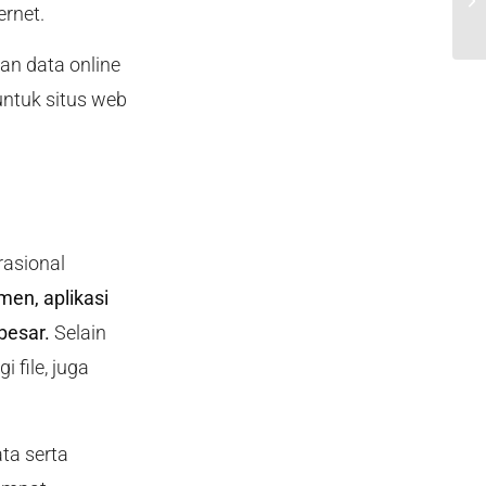
rnet.
Te
an data online
untuk situs web
asional
men, aplikasi
besar.
Selain
 file, juga
ta serta