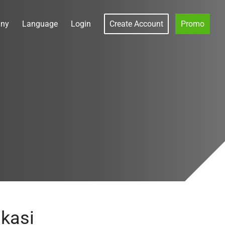
ny
Language
Login
Create Account
Promo
s
ikasi