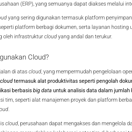
sahaan (ERP), yang semuanya dapat diakses melalui inte
oud
yang sering digunakan termasuk platform penyimpan
 seperti platform berbagi dokumen, serta layanan hosting 
g oleh infrastruktur
cloud
yang andal dan terukur.
ggunakan Cloud?
jalan di atas
cloud
, yang mempermudah pengelolaan oper
cloud
termasuk alat produktivitas seperti pengolah doku
ikasi berbasis
big data
untuk analisis data dalam jumlah 
i tim, seperti alat manajemen proyek dan platform berbagi
loud
.
sis
cloud
, perusahaan dapat mengakses dan mengelola da