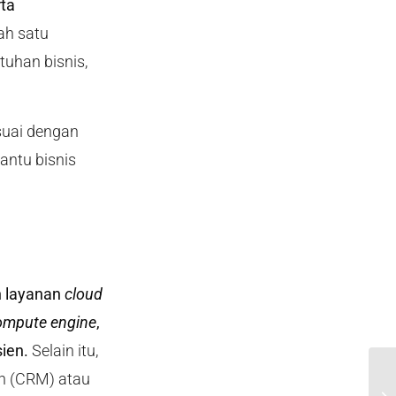
rta
ah satu
uhan bisnis,
suai dengan
antu bisnis
h layanan
cloud
ompute engine
,
ien.
Selain itu,
an (CRM) atau
Ce