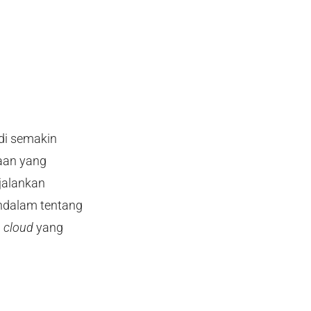
di semakin
aan yang
njalankan
ndalam tentang
i
cloud
yang