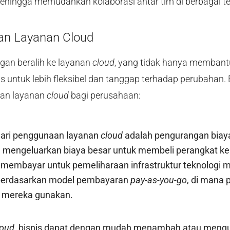
, sehingga memudahkan kolaborasi antar tim di berbagai t
n Layanan Cloud
an beralih ke layanan
cloud
, yang tidak hanya memban
s untuk lebih fleksibel dan tanggap terhadap perubahan. 
an layanan
cloud
bagi perusahaan:
dari penggunaan layanan
cloud
adalah pengurangan biay
lu mengeluarkan biaya besar untuk membeli perangkat ke
u membayar untuk pemeliharaan infrastruktur teknologi m
 berdasarkan model pembayaran
pay-as-you-go
, di mana
 mereka gunakan.
loud
, bisnis dapat dengan mudah menambah atau meng