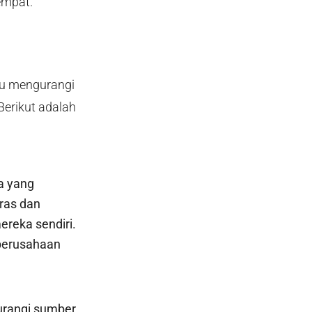
empat.
tu mengurangi
Berikut adalah
a yang
ras dan
ereka sendiri.
 perusahaan
urangi sumber