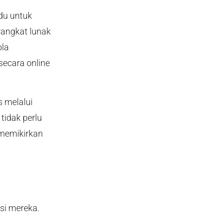
du untuk
rangkat lunak
ola
 secara online
s melalui
tidak perlu
 memikirkan
si mereka.