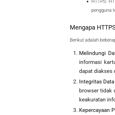
HTTPS: HT
pengguna t
Mengapa HTTPS
Berikut adalah bebera
Melindungi D
informasi kart
dapat diakses o
Integritas Data
browser tidak 
keakuratan info
Kepercayaan 