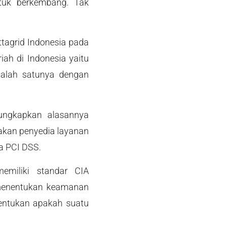
tuk berkembang. Tak
ttagrid Indonesia pada
iah di Indonesia yaitu
salah satunya dengan
ngungkapkan alasannya
nakan penyedia layanan
ga PCI DSS.
emiliki standar CIA
am menentukan keamanan
nentukan apakah suatu