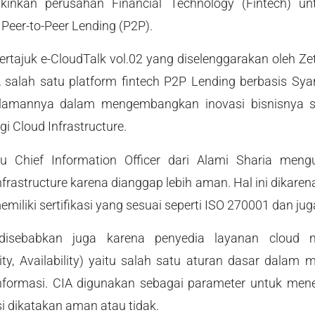
inkan perusahan Financial Technology (Fintech) un
 Peer-to-Peer Lending (P2P).
ertajuk e-CloudTalk vol.02 yang diselenggarakan oleh Ze
 salah satu platform fintech P2P Lending berbasis Syar
alamannya dalam mengembangkan inovasi bisnisnya 
 Cloud Infrastructure.
aku Chief Information Officer dari Alami Sharia me
rastructure karena dianggap lebih aman. Hal ini dikare
emiliki sertifikasi yang sesuai seperti ISO 270001 dan ju
 disebabkan juga karena penyedia layanan cloud m
egrity, Availability) yaitu salah satu aturan dasar dal
informasi. CIA digunakan sebagai parameter untuk me
si dikatakan aman atau tidak.