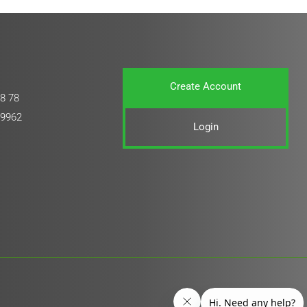
Create Account
8 78
 9962
Login